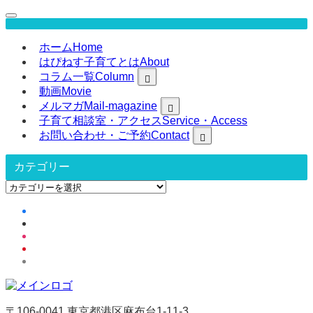
ホーム
Home
はぴねす子育てとは
About
コラム一覧
Column
動画
Movie
メルマガ
Mail-magazine
子育て相談室・アクセス
Service・Access
お問い合わせ・ご予約
Contact
カテゴリー
カ
テ
ゴ
リ
ー
〒106-0041 東京都港区麻布台1-11-3