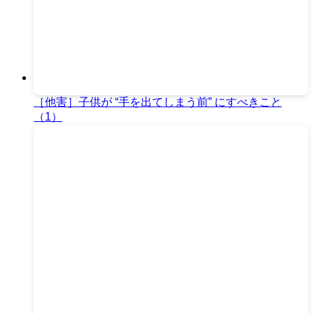
［他害］子供が “手を出てしまう前” にすべきこと
（1）