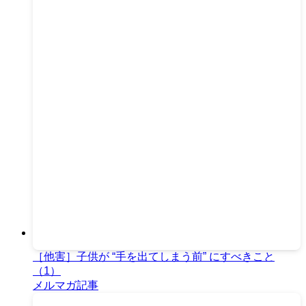
［他害］子供が “手を出てしまう前” にすべきこと
（1）
メルマガ記事