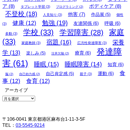
ア
(8)
ボディケア
(8)
タブレット学習
(3)
プログラミング
(2)
不登校
(18)
他害
(7)
作品展
(5)
人見知り
(3)
個性
勉強
(19)
健康
(12)
友達関係
(6)
呼吸
(6)
(3)
学校
(33)
家庭
学習障害
(28)
多動
(3)
(33)
宿題
(16)
栄養
家庭教師
(3)
広汎性発達障害
(3)
発達障
学
(13)
楽しみ
(5)
療育
(6)
注意欠陥
(2)
害
(61)
睡眠
(15)
睡眠障害
(14)
知育
(6)
食
自己肯定感
(5)
運動
(6)
親子
(3)
脳
(2)
自己効力感
(2)
事
(12)
食育
(12)
アーカイブ
ア
ー
カ
イ
〒106-0041 東京都港区麻布台1-11-3-5F
ブ
TEL：
03-5545-9214