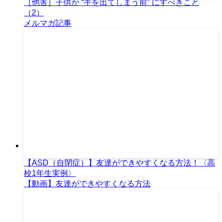
［他害］子供が “手を出てしまう前” にすべきこと
（2）
メルマガ記事
【ASD（自閉症）】友達ができやすくなる方法！〈高
校1年生実例〉
【動画】友達ができやすくなる方法