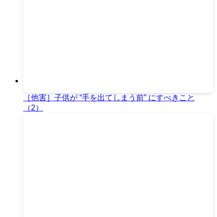
［他害］子供が “手を出てしまう前” にすべきこと
（2）