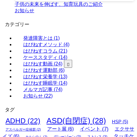
子供の未来を伸ばす、知育玩具のご紹介
お知らせ
カテゴリー
発達障害とは
(1)
はぴねすメソッド
(4)
はぴねすコラム
(21)
ケーススタディ
(14)
はぴねす動画
(24)
はぴねす運動部
(6)
(1)
(4)
はぴねす栄養学
(13)
(3)
はぴねす睡眠学
(14)
(6)
メルマガ記事
(74)
(6)
お知らせ
(22)
(12)
タグ
ASD(自閉症)
(28)
ADHD
(22)
HSP
(5)
イベント
(7)
アート展
(6)
エクササ
アスペルガー症候群
(2)
タッチケ
イズ
(6)
グレーゾーン
(3)
ストレス
(3)
カルシウム
(2)