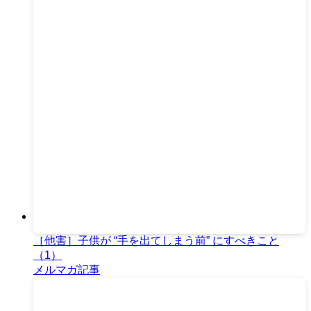
［他害］子供が “手を出てしまう前” にすべきこと
（1）
メルマガ記事