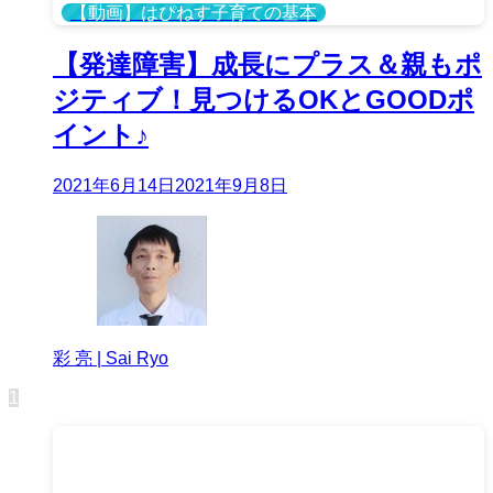
【動画】はぴねす子育ての基本
【発達障害】成長にプラス＆親もポ
ジティブ！見つけるOKとGOODポ
イント♪
2021年6月14日
2021年9月8日
彩 亮 | Sai Ryo
1