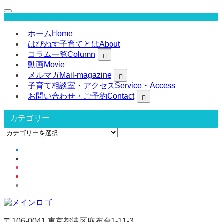
ホーム
Home
はぴねす子育てとは
About
コラム一覧
Column
動画
Movie
メルマガ
Mail-magazine
子育て相談室・アクセス
Service・Access
お問い合わせ・ご予約
Contact
カテゴリー
カ
テ
ゴ
リ
ー
〒106-0041 東京都港区麻布台1-11-3