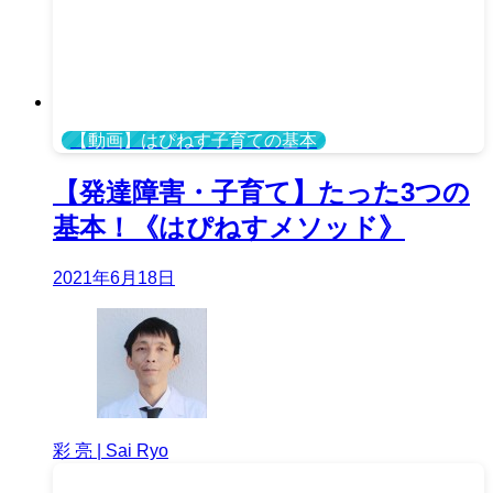
【動画】はぴねす子育ての基本
【発達障害・子育て】たった3つの
基本！《はぴねすメソッド》
2021年6月18日
彩 亮 | Sai Ryo