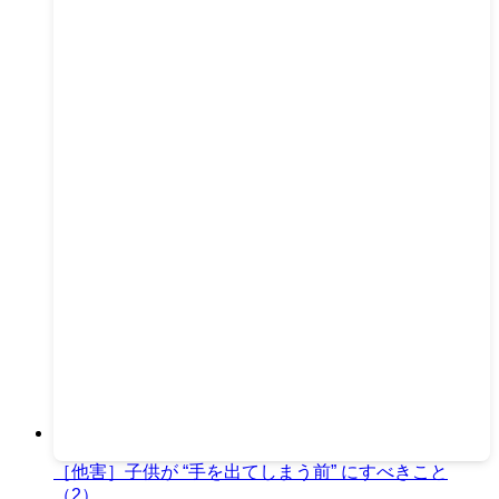
［他害］子供が “手を出てしまう前” にすべきこと
（2）