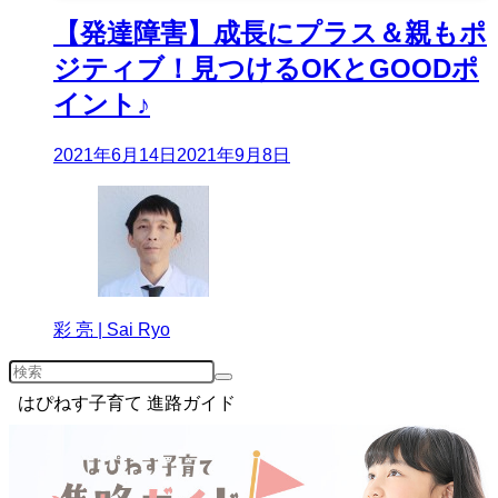
【発達障害】成長にプラス＆親もポ
ジティブ！見つけるOKとGOODポ
イント♪
2021年6月14日
2021年9月8日
彩 亮 | Sai Ryo
はぴねす子育て 進路ガイド