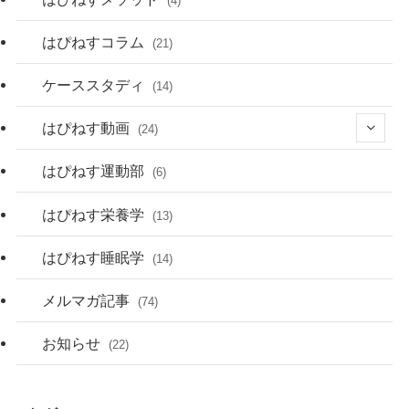
(4)
はぴねすコラム
(21)
ケーススタディ
(14)
はぴねす動画
(24)
(1)
はぴねす運動部
(6)
(4)
はぴねす栄養学
(13)
(3)
はぴねす睡眠学
(14)
(6)
メルマガ記事
(74)
(6)
お知らせ
(22)
(12)