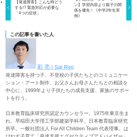
【発達障害】こんな時どう
ン】学習内容より親子の関
する!? 緊急対応が必要な
係を優先！《中学2年生実
「4つの症状」
例》
この記事を書いた人
彩 亮 | Sai Ryo
発達障害を持つ子、不登校の子供たちとのコミュニケー
ション・アート制作、お父さんお母さんたちとの相談を
中心に、1999年より子供たちの成長支援、家族のサポー
トを行う。
日本教育臨床研究所認定カウンセラー。1975年東京生ま
れ。早稲田大学理工学部建築学科卒。日本教育臨床研究
所卒。一般社団法人 For All Children Team 代表理事。は
ぴねす子育て「発達支援エグゼクティブアドバイザー」