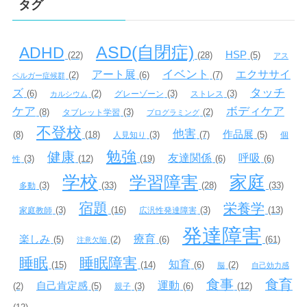
タグ
ASD(自閉症)
ADHD
HSP
(22)
(28)
(5)
アス
イベント
アート展
エクササイ
(2)
(6)
(7)
ペルガー症候群
タッチ
ズ
(6)
(2)
(3)
(3)
グレーゾーン
ストレス
カルシウム
ケア
ボディケア
(8)
(3)
(2)
タブレット学習
プログラミング
不登校
他害
作品展
(8)
(18)
(3)
(7)
(5)
人見知り
個
勉強
健康
友達関係
呼吸
(3)
(12)
(19)
(6)
(6)
性
学校
家庭
学習障害
(3)
(33)
(28)
(33)
多動
宿題
栄養学
(3)
(16)
(3)
(13)
家庭教師
広汎性発達障害
発達障害
楽しみ
療育
(5)
(2)
(6)
(61)
注意欠陥
睡眠
睡眠障害
知育
(15)
(14)
(6)
(2)
脳
自己効力感
食事
食育
自己肯定感
運動
(2)
(5)
(3)
(6)
(12)
親子