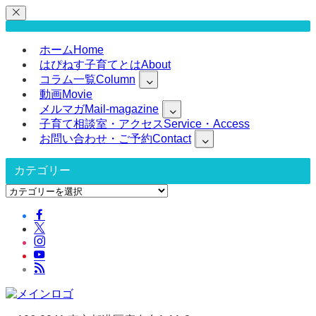
ホーム
Home
はぴねす子育てとは
About
コラム一覧
Column
動画
Movie
メルマガ
Mail-magazine
子育て相談室・アクセス
Service・Access
お問い合わせ・ご予約
Contact
カテゴリー
カ
テ
ゴ
リ
ー