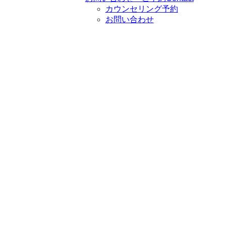
カウンセリング予約
お問い合わせ
ホーム
ケーススタディ
【ケーススタディ】［他害］本人の積極性、好奇心を
生かす
【ケーススタディ】［他害］本人の積
極性、好奇心を生かす
2020
11/05
ケーススタディ
メルマガ記事
2020年10月30日
2020年11月5日