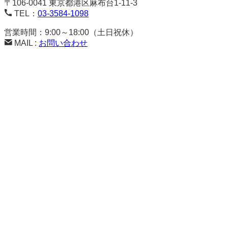
〒106-0041 東京都港区麻布台1-11-3
TEL：
03-3584-1098
営業時間：9:00～18:00（土日祝休）
MAIL :
お問い合わせ
ホーム
Home
はぴねす子育てとは
About
コラム一覧
Column
コラム一覧
発達障害関連のおススメ書籍
動画
Movie
メルマガ
Mail-magazine
メルマガ
メルマガ記事 バックナンバー
子育て相談室・アクセス
Service・Access
お問い合わせ・ご予約
Contact
カウンセリング予約
お問い合わせ