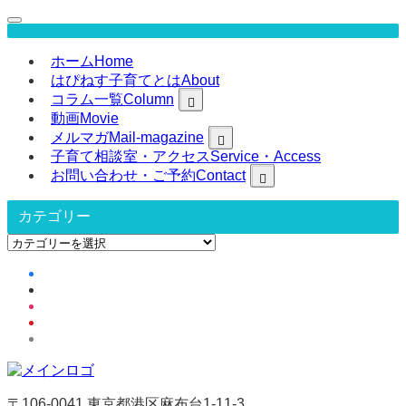
ホーム
Home
はぴねす子育てとは
About
コラム一覧
Column
動画
Movie
メルマガ
Mail-magazine
子育て相談室・アクセス
Service・Access
お問い合わせ・ご予約
Contact
カテゴリー
カ
テ
ゴ
リ
ー
〒106-0041 東京都港区麻布台1-11-3