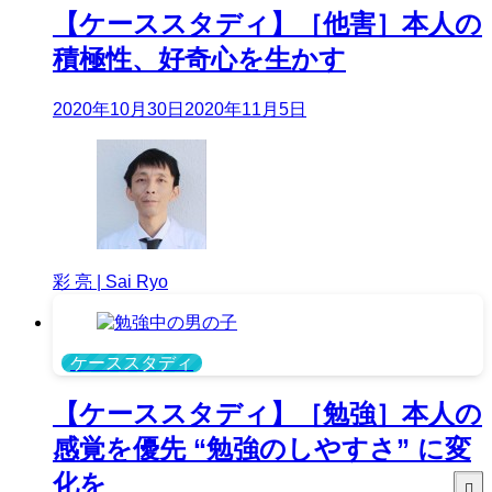
【ケーススタディ】［他害］本人の
積極性、好奇心を生かす
2020年10月30日
2020年11月5日
彩 亮 | Sai Ryo
ケーススタディ
【ケーススタディ】［勉強］本人の
感覚を優先 “勉強のしやすさ” に変
化を