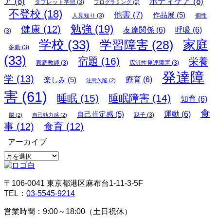
ア
(8)
ボディケア
(8)
タブレット学習
(3)
プログラミング
(2)
不登校
(18)
他害
(7)
作品展
(5)
人見知り
(3)
個性
勉強
(19)
健康
(12)
友達関係
(6)
呼吸
(6)
(3)
学校
(33)
家庭
学習障害
(28)
多動
(3)
(33)
宿題
(16)
栄養
家庭教師
(3)
広汎性発達障害
(3)
発達障
学
(13)
楽しみ
(5)
療育
(6)
注意欠陥
(2)
害
(61)
睡眠
(15)
睡眠障害
(14)
知育
(6)
食
自己肯定感
(5)
運動
(6)
親子
(3)
脳
(2)
自己効力感
(2)
事
(12)
食育
(12)
アーカイブ
ア
ー
カ
〒106-0041 東京都港区麻布台1-11-3-5F
イ
TEL：
03-5545-9214
ブ
営業時間：9:00～18:00（土日祝休）