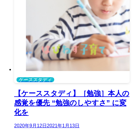
ケーススタディ
【ケーススタディ】［勉強］本人の
感覚を優先 “勉強のしやすさ” に変
化を
2020年9月12日
2021年1月13日