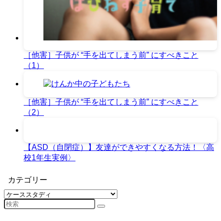
［他害］子供が “手を出てしまう前” にすべきこと
（1）
［他害］子供が “手を出てしまう前” にすべきこと
（2）
【ASD（自閉症）】友達ができやすくなる方法！〈高
校1年生実例〉
カテゴリー
カ
テ
ゴ