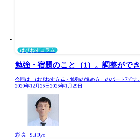
はぴねすコラム
勉強・宿題のこと（1）。調整がで
今回は「はぴねす方式・勉強の進め方」のパート7です
2020年12月25日
2025年1月29日
彩 亮 | Sai Ryo