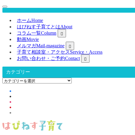
ホーム
Home
はぴねす子育てとは
About
コラム一覧
Column
動画
Movie
メルマガ
Mail-magazine
子育て相談室・アクセス
Service・Access
お問い合わせ・ご予約
Contact
カテゴリー
カ
テ
ゴ
リ
ー