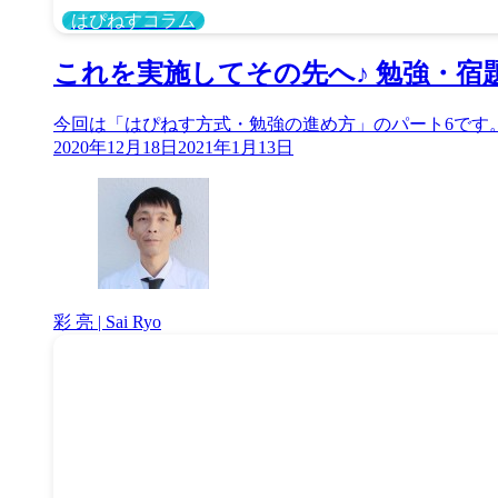
はぴねすコラム
これを実施してその先へ♪ 勉強・宿
今回は「はぴねす方式・勉強の進め方」のパート6です
2020年12月18日
2021年1月13日
彩 亮 | Sai Ryo