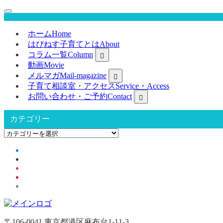
ホーム
Home
はぴねす子育てとは
About
コラム一覧
Column
動画
Movie
メルマガ
Mail-magazine
子育て相談室・アクセス
Service・Access
お問い合わせ・ご予約
Contact
カテゴリー
カ
テ
ゴ
リ
ー
〒106-0041 東京都港区麻布台1-11-3